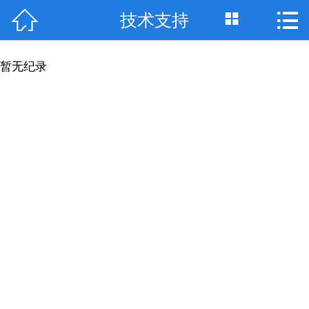



技术支持
网站首页

关于我们
暂无纪录
最新资讯
产品展示
技术支持
设备展示
资质荣誉
联系我们